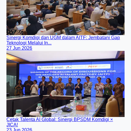
Sinergi Komdigi dan UGM dalam AITF: Jembatani Gap
Teknologi Melalui In...
27 Jun 2026
Cetak Talenta AI Global: Sinergi BPSDM Komdigi ×
JICA!
23 Jun 2026