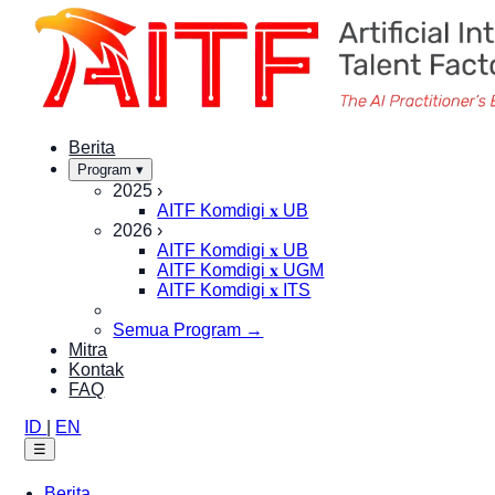
Berita
Program ▾
2025
›
AITF Komdigi 𝐱 UB
2026
›
AITF Komdigi 𝐱 UB
AITF Komdigi 𝐱 UGM
AITF Komdigi 𝐱 ITS
Semua Program →
Mitra
Kontak
FAQ
ID
|
EN
☰
Berita