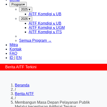
Program
▾
2025
▾
AITF Komdigi 𝐱 UB
2026
▾
AITF Komdigi 𝐱 UB
AITF Komdigi 𝐱 UGM
AITF Komdigi 𝐱 ITS
Semua Program →
Mitra
Kontak
FAQ
ID
|
EN
Berita AITF Terkini
Beranda
/
Berita AITF
/
Membangun Masa Depan Pelayanan Publik
Melalui kecerdasan Artifisial Terukur